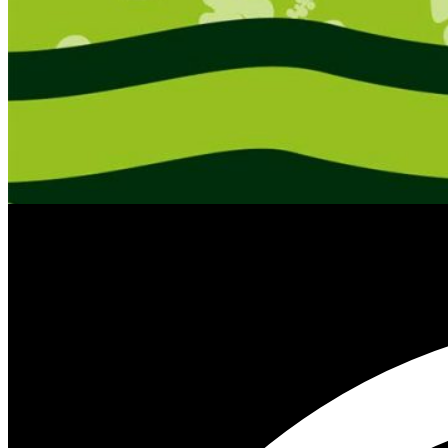
FRIZZLES
Spontantheater mit allen Mitteln